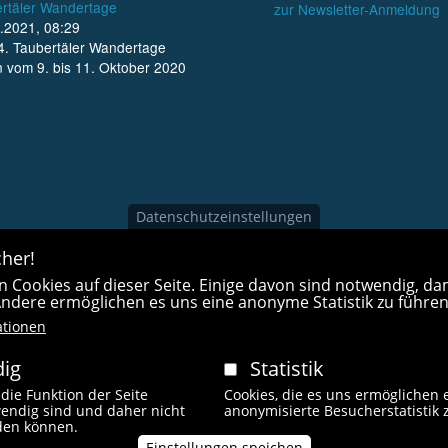
rtäler Wandertage
zur Newsletter-Anmeldung
.2021, 08:29
4. Taubertäler Wandertage
n vom 9. bis 11. Oktober 2020
Datenschutzeinstellungen
her!
 Cookies auf dieser Seite. Einige davon sind notwendig, dam
 Andere ermöglichen es uns eine anonyme Statistik zu führen
ationen
ig
Statistik
 die Funktion der Seite
Cookies, die es uns ermöglichen 
endig sind und daher nicht
anonymisierte Besucherstatistik 
Fußzeilenmen
rden können.
 Rechte vorbehalten.
Impressum
Kontakt
L
Einstellungen speichen