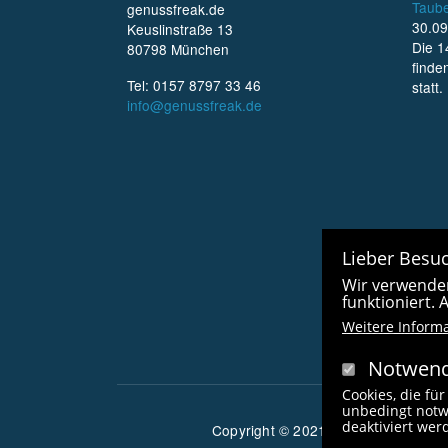
Taube
genussfreak.de
30.09
Keuslinstraße 13
Die 1
80798 München
finde
Tel: 0157 8797 33 46
statt.
info@genussfreak.de
Lieber Besuc
Wir verwenden
funktioniert.
Weitere Inform
Notwend
Cookies, die für
unbedingt notw
deaktiviert we
Copyright © 2021 radlfreak.de. Alle