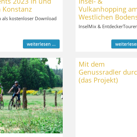
ents 2023 in und
Insel- &
 Konstanz
Vulkanhopping a
Westlichen Boden
 als kostenloser Download
InselMix & EntdeckerToure
weiterlesen ...
weiterlesen
Mit dem
Genussradler durch
(das Projekt)