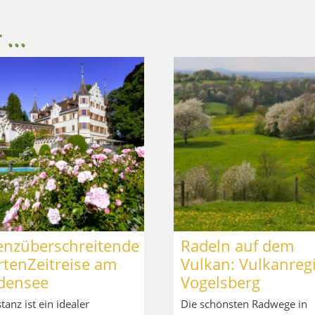
...
enzüberschreitende
Radeln auf dem
rtenZeitreise am
Vulkan: Vulkanreg
densee
Vogelsberg
tanz ist ein idealer
Die schönsten Radwege in