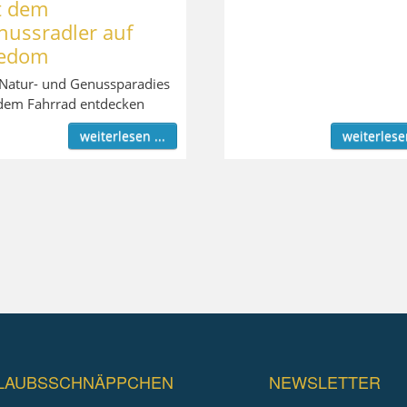
t dem
nussradler auf
edom
Natur- und Genussparadies
dem Fahrrad entdecken
weiterlesen ...
weiterlesen
LAUBSSCHNÄPPCHEN
NEWSLETTER