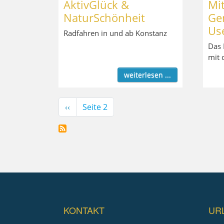
AktivGlück &
Mi
NaturSchönheit
Ge
Us
Radfahren in und ab Konstanz
Das 
mit 
weiterlesen ...
Seitennummerierung
Vorherige
‹‹
Seite 2
Seite
KONTAKT
UR