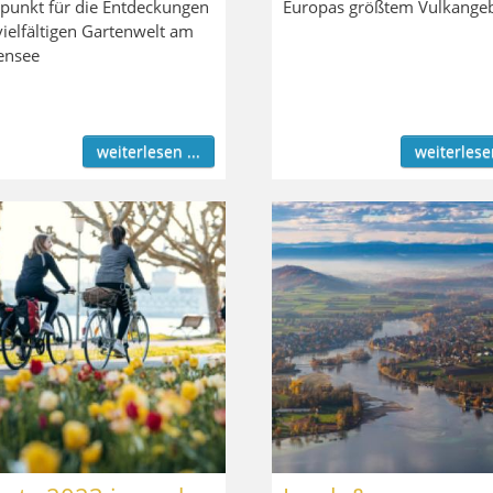
tpunkt für die Entdeckungen
Europas größtem Vulkangeb
vielfältigen Gartenwelt am
ensee
weiterlesen ...
weiterlesen