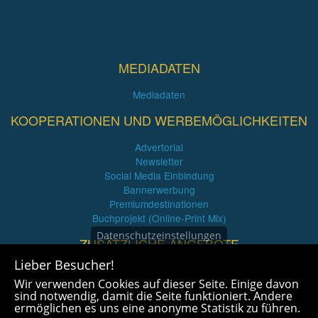
MEDIADATEN
Mediadaten
KOOPERATIONEN UND WERBEMÖGLICHKEITEN
Advertorial
Newsletter
Social Media Einbindung
Bannerwerbung
Premiumdestinationen
Buchprojekt (Online-Print Mix)
Datenschutzeinstellungen
ZUSÄTZLICHE ANGEBOTE
Lieber Besucher!
Imagefilme und mehr
Wir verwenden Cookies auf dieser Seite. Einige davon
360° x 360° Fotografie
sind notwendig, damit die Seite funktioniert. Andere
ermöglichen es uns eine anonyme Statistik zu führen.