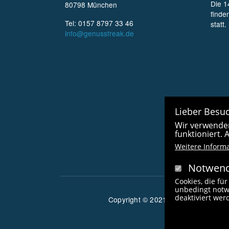
Die 1
80798 München
finde
Tel: 0157 8797 33 46
statt.
info@genussfreak.de
Lieber Besuc
Wir verwenden
funktioniert.
Weitere Inform
Notwend
Cookies, die für
unbedingt notw
deaktiviert we
Copyright © 2021 radlfreak.de. Alle