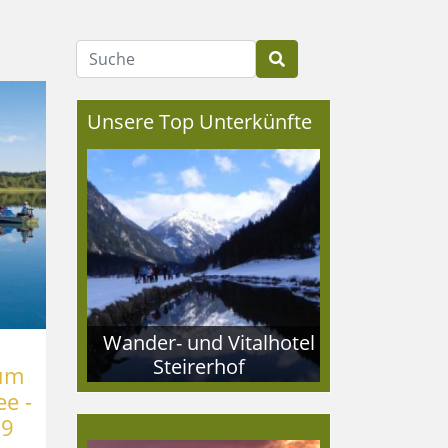
Suche
Unsere Top Unterkünfte
Wander- und Vitalhotel
Steirerhof
 um
e -
19