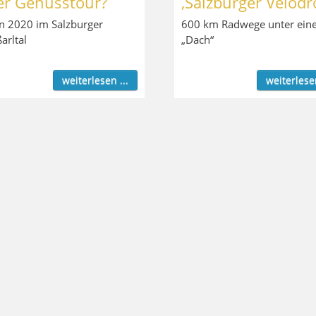
er Genusstour?
‚Salzburger Velodr
n 2020 im Salzburger
600 km Radwege unter ein
arltal
„Dach“
weiterlesen ...
weiterlesen