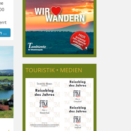
ee
00
errt
 ...
TOURISTIK • MEDIEN