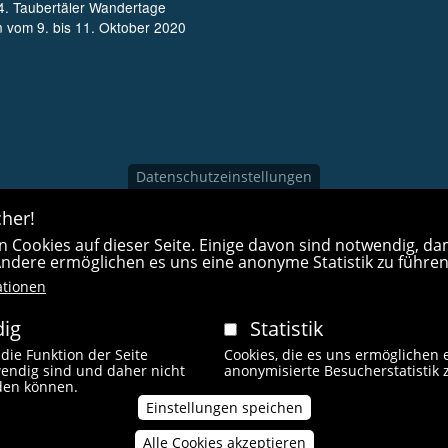
4. Taubertäler Wandertage
n vom 9. bis 11. Oktober 2020
Datenschutzeinstellungen
her!
 Cookies auf dieser Seite. Einige davon sind notwendig, dam
 Andere ermöglichen es uns eine anonyme Statistik zu führen
ationen
ig
Statistik
 die Funktion der Seite
Cookies, die es uns ermöglichen 
endig sind und daher nicht
anonymisierte Besucherstatistik 
Fußzeilenmen
rden können.
 Rechte vorbehalten.
Impressum
Kontakt
L
Einstellungen speichen
Alle Cookies akzeptieren
Zustimmung