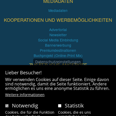
MEDIADATEN
Mediadaten
KOOPERATIONEN UND WERBEMÖGLICHKEITEN
Advertorial
Newsletter
Social Media Einbindung
Bannerwerbung
Premiumdestinationen
Buchprojekt (Online-Print Mix)
Datenschutzeinstellungen
ZUSÄTZLICHE ANGEBOTE
Lieber Besucher!
Imagefilme und mehr
Wir verwenden Cookies auf dieser Seite. Einige davon
360° x 360° Fotografie
sind notwendig, damit die Seite funktioniert. Andere
ermöglichen es uns eine anonyme Statistik zu führen.
Weitere Informationen
Notwendig
Statistik
Cookies, die für die Funktion
Cookies, die es uns
Copyright © 2021 radlfreak.de. Alle Rechte vorbehalten.