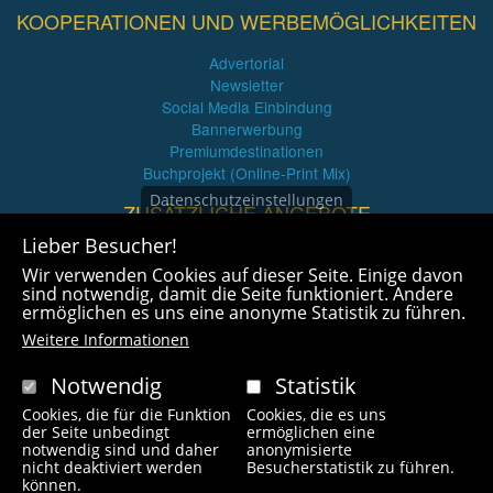
KOOPERATIONEN UND WERBEMÖGLICHKEITEN
Advertorial
Newsletter
Social Media Einbindung
Bannerwerbung
Premiumdestinationen
Buchprojekt (Online-Print Mix)
Datenschutzeinstellungen
ZUSÄTZLICHE ANGEBOTE
Lieber Besucher!
Imagefilme und mehr
Wir verwenden Cookies auf dieser Seite. Einige davon
360° x 360° Fotografie
sind notwendig, damit die Seite funktioniert. Andere
ermöglichen es uns eine anonyme Statistik zu führen.
Weitere Informationen
Notwendig
Statistik
Cookies, die für die Funktion
Cookies, die es uns
Copyright © 2021 radlfreak.de. Alle Rechte vorbehalten.
der Seite unbedingt
ermöglichen eine
notwendig sind und daher
anonymisierte
nicht deaktiviert werden
Besucherstatistik zu führen.
können.