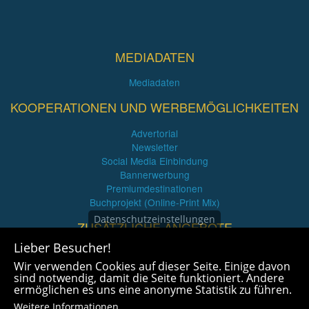
MEDIADATEN
Mediadaten
KOOPERATIONEN UND WERBEMÖGLICHKEITEN
Advertorial
Newsletter
Social Media Einbindung
Bannerwerbung
Premiumdestinationen
Buchprojekt (Online-Print Mix)
Datenschutzeinstellungen
ZUSÄTZLICHE ANGEBOTE
Lieber Besucher!
Imagefilme und mehr
Wir verwenden Cookies auf dieser Seite. Einige davon
360° x 360° Fotografie
sind notwendig, damit die Seite funktioniert. Andere
ermöglichen es uns eine anonyme Statistik zu führen.
Weitere Informationen