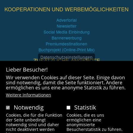
KOOPERATIONEN UND WERBEMÖGLICHKEITEN
Advertorial
Newsletter
Social Media Einbindung
Bannerwerbung
Premiumdestinationen
Buchprojekt (Online-Print Mix)
Datenschutzeinstellungen
ZUSÄTZLICHE ANGEBOTE
Lieber Besucher!
Imagefilme und mehr
Wir verwenden Cookies auf dieser Seite. Einige davon
360° x 360° Fotografie
sind notwendig, damit die Seite funktioniert. Andere
ermöglichen es uns eine anonyme Statistik zu führen.
Weitere Informationen
Notwendig
Statistik
Cookies, die für die Funktion
Cookies, die es uns
Copyright © 2021 radlfreak.de. Alle Rechte vorbehalten.
der Seite unbedingt
ermöglichen eine
notwendig sind und daher
anonymisierte
nicht deaktiviert werden
Besucherstatistik zu führen.