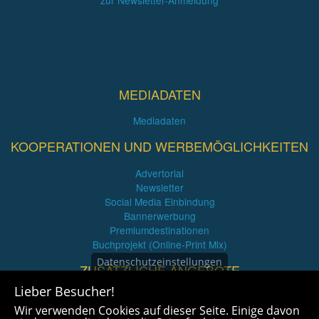
MEDIADATEN
Mediadaten
KOOPERATIONEN UND WERBEMÖGLICHKEITEN
Advertorial
Newsletter
Social Media Einbindung
Bannerwerbung
Premiumdestinationen
Buchprojekt (Online-Print Mix)
Datenschutzeinstellungen
ZUSÄTZLICHE ANGEBOTE
Lieber Besucher!
Imagefilme und mehr
Wir verwenden Cookies auf dieser Seite. Einige davon
360° x 360° Fotografie