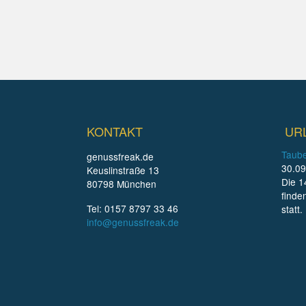
KONTAKT
UR
Taube
genussfreak.de
30.09
Keuslinstraße 13
Die 1
80798 München
finde
Tel: 0157 8797 33 46
statt.
info@genussfreak.de