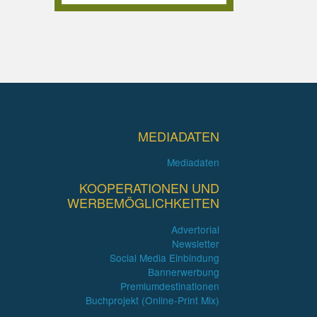
MEDIADATEN
Mediadaten
KOOPERATIONEN UND
WERBEMÖGLICHKEITEN
Advertorial
Newsletter
Social Media Einbindung
Bannerwerbung
Premiumdestinationen
Buchprojekt (Online-Print Mix)