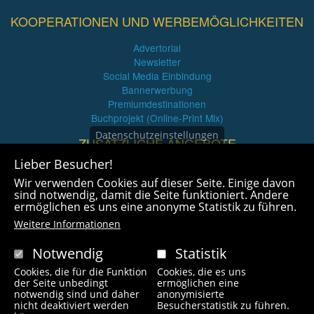
KOOPERATIONEN UND WERBEMÖGLICHKEITEN
Advertorial
Newsletter
Social Media Einbindung
Bannerwerbung
Premiumdestinationen
Buchprojekt (Online-Print Mix)
Datenschutzeinstellungen
ZUSÄTZLICHE ANGEBOTE
Lieber Besucher!
Imagefilme und mehr
Wir verwenden Cookies auf dieser Seite. Einige davon
360° x 360° Fotografie
sind notwendig, damit die Seite funktioniert. Andere
ermöglichen es uns eine anonyme Statistik zu führen.
Weitere Informationen
Notwendig
Statistik
Cookies, die für die Funktion
Cookies, die es uns
Copyright © 2021 radlfreak.de. Alle Rechte vorbehalten.
der Seite unbedingt
ermöglichen eine
notwendig sind und daher
anonymisierte
nicht deaktiviert werden
Besucherstatistik zu führen.