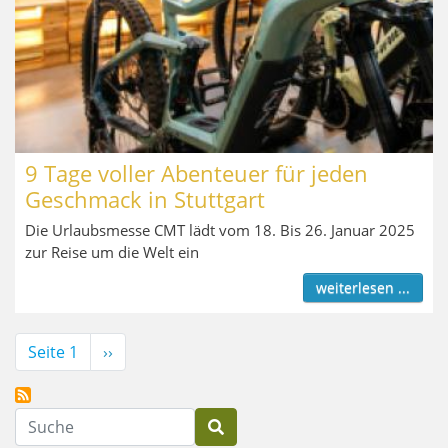
9 Tage voller Abenteuer für jeden
Geschmack in Stuttgart
Die Urlaubsmesse CMT lädt vom 18. Bis 26. Januar 2025
zur Reise um die Welt ein
weiterlesen ...
Seitennummerierung
Seite 1
Nächste
››
Seite
Suche